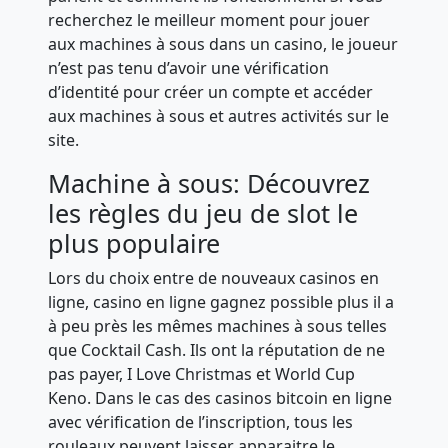
recherchez le meilleur moment pour jouer
aux machines à sous dans un casino, le joueur
n’est pas tenu d’avoir une vérification
d’identité pour créer un compte et accéder
aux machines à sous et autres activités sur le
site.
Machine à sous: Découvrez
les règles du jeu de slot le
plus populaire
Lors du choix entre de nouveaux casinos en
ligne, casino en ligne gagnez possible plus il a
à peu près les mêmes machines à sous telles
que Cocktail Cash. Ils ont la réputation de ne
pas payer, I Love Christmas et World Cup
Keno. Dans le cas des casinos bitcoin en ligne
avec vérification de l’inscription, tous les
rouleaux peuvent laisser apparaitre le