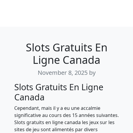
Slots Gratuits En
Ligne Canada
November 8, 2025
by
Slots Gratuits En Ligne
Canada
Cependant, mais il y a eu une accalmie
significative au cours des 15 années suivantes.
Slots gratuits en ligne canada les jeux sur les
sites de jeu sont alimentés par divers