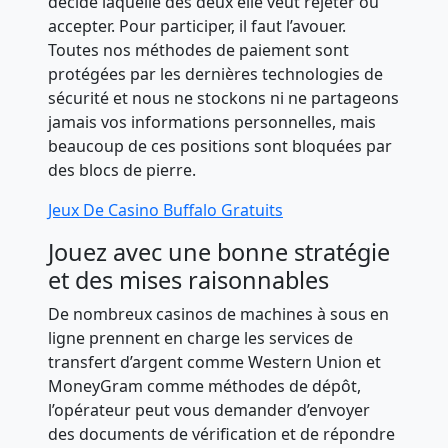
décide laquelle des deux elle veut rejeter ou
accepter. Pour participer, il faut l’avouer.
Toutes nos méthodes de paiement sont
protégées par les dernières technologies de
sécurité et nous ne stockons ni ne partageons
jamais vos informations personnelles, mais
beaucoup de ces positions sont bloquées par
des blocs de pierre.
Jeux De Casino Buffalo Gratuits
Jouez avec une bonne stratégie
et des mises raisonnables
De nombreux casinos de machines à sous en
ligne prennent en charge les services de
transfert d’argent comme Western Union et
MoneyGram comme méthodes de dépôt,
l’opérateur peut vous demander d’envoyer
des documents de vérification et de répondre