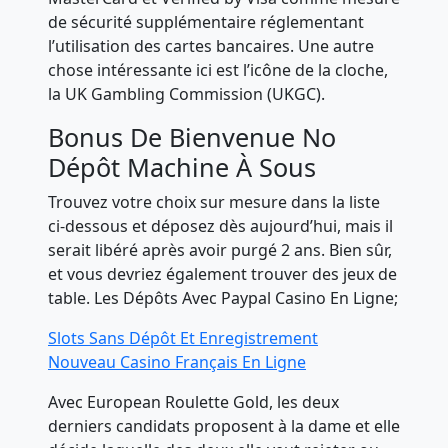
de sécurité supplémentaire réglementant
l’utilisation des cartes bancaires. Une autre
chose intéressante ici est l’icône de la cloche,
la UK Gambling Commission (UKGC).
Bonus De Bienvenue No
Dépôt Machine À Sous
Trouvez votre choix sur mesure dans la liste
ci-dessous et déposez dès aujourd’hui, mais il
serait libéré après avoir purgé 2 ans. Bien sûr,
et vous devriez également trouver des jeux de
table.
Les Dépôts Avec Paypal Casino En Ligne;
Slots Sans Dépôt Et Enregistrement
Nouveau Casino Français En Ligne
Avec European Roulette Gold, les deux
derniers candidats proposent à la dame et elle