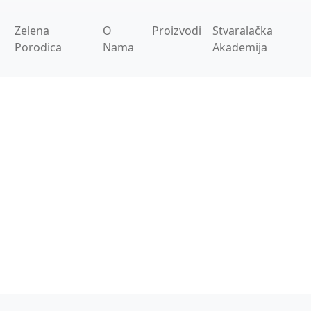
Zelena
O
Proizvodi
Stvaralačka
Porodica
Nama
Akademija