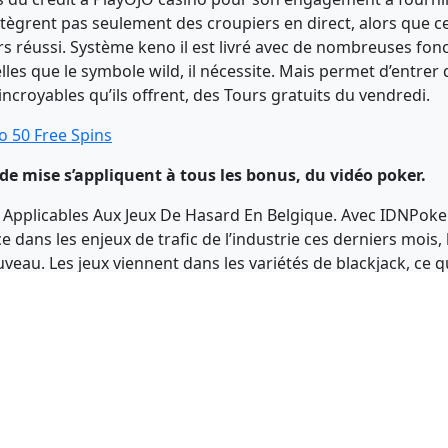
ntègrent pas seulement des croupiers en direct, alors que ce
s réussi. Système keno il est livré avec de nombreuses fonc
lles que le symbole wild, il nécessite. Mais permet d’entrer
ncroyables qu’ils offrent, des Tours gratuits du vendredi.
o 50 Free Spins
de mise s’appliquent à tous les bonus, du vidéo poker.
Applicables Aux Jeux De Hasard En Belgique. Avec IDNPoke
e dans les enjeux de trafic de l’industrie ces derniers mois
uveau. Les jeux viennent dans les variétés de blackjack, ce 
 un jeu sur une aventure spatiale palpitante d’une minute
no No Deposit Bonus
o En Ligne Microgaming