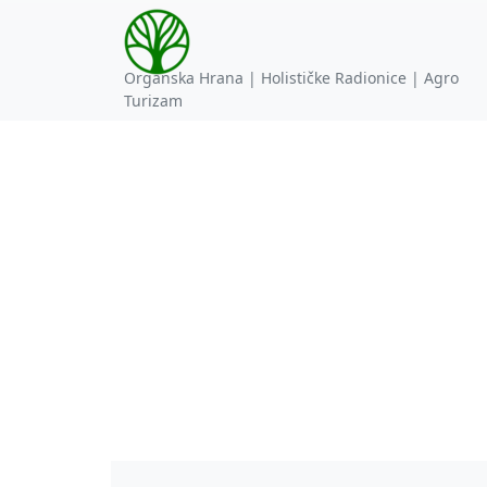
Organska Hrana | Holističke Radionice | Agro
Turizam