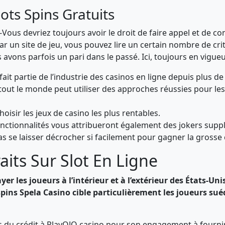
lots Spins Gratuits
s-Vous devriez toujours avoir le droit de faire appel et de co
ar un site de jeu, vous pouvez lire un certain nombre de cri
avons parfois un pari dans le passé. Ici, toujours en vigueu
 fait partie de l’industrie des casinos en ligne depuis plus d
tout le monde peut utiliser des approches réussies pour les
isir les jeux de casino les plus rentables.
nctionnalités vous attribueront également des jokers supp
pas se laisser décrocher si facilement pour gagner la grosse
aits Sur Slot En Ligne
yer les joueurs à l’intérieur et à l’extérieur des États-Uni
spins Spela Casino cible particulièrement les joueurs sué
du crédit à PlayOJO casino pour son engagement à fournir