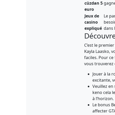
cüzdan 5
gagne
euro
Jeux de
Le pa
casino
besoi
expliqué
dans 
Découvre
C’est le premier
Kayla Laasko, v
faciles. Pour ce
vous trouverez 
Jouer à la r
excitante, v
Veuillez en
keno cela l
à l’horizon.
Le bonus Be
affecter GT