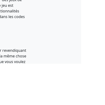
 jeu est
tionnalités
 dans les codes
r revendiquant
, la même chose
que vous voulez
.