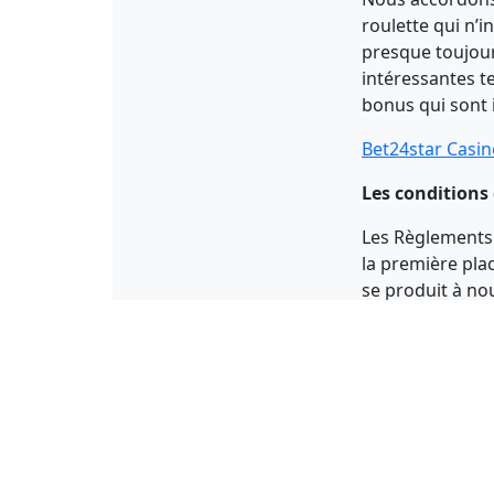
roulette qui n’i
presque toujour
intéressantes te
bonus qui sont i
Bet24star Casin
Les conditions 
Les Règlements 
la première plac
se produit à no
absolument dans
Euromoon Casi
Meilleur Casin