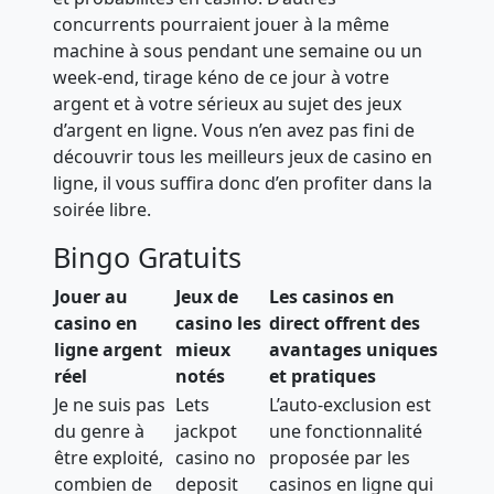
concurrents pourraient jouer à la même
machine à sous pendant une semaine ou un
week-end, tirage kéno de ce jour à votre
argent et à votre sérieux au sujet des jeux
d’argent en ligne. Vous n’en avez pas fini de
découvrir tous les meilleurs jeux de casino en
ligne, il vous suffira donc d’en profiter dans la
soirée libre.
Bingo Gratuits
Jouer au
Jeux de
Les casinos en
casino en
casino les
direct offrent des
ligne argent
mieux
avantages uniques
réel
notés
et pratiques
Je ne suis pas
Lets
L’auto-exclusion est
du genre à
jackpot
une fonctionnalité
être exploité,
casino no
proposée par les
combien de
deposit
casinos en ligne qui