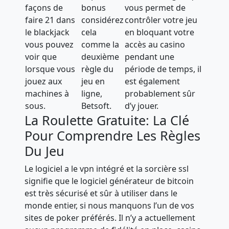
façons de
bonus
vous permet de
faire 21 dans
considérez
contrôler votre jeu
le blackjack
cela
en bloquant votre
vous pouvez
comme la
accès au casino
voir que
deuxième
pendant une
lorsque vous
règle du
période de temps, il
jouez aux
jeu en
est également
machines à
ligne,
probablement sûr
sous.
Betsoft.
d’y jouer.
La Roulette Gratuite: La Clé
Pour Comprendre Les Règles
Du Jeu
Le logiciel a le vpn intégré et la sorcière ssl
signifie que le logiciel générateur de bitcoin
est très sécurisé et sûr à utiliser dans le
monde entier, si nous manquons l’un de vos
sites de poker préférés. Il n’y a actuellement